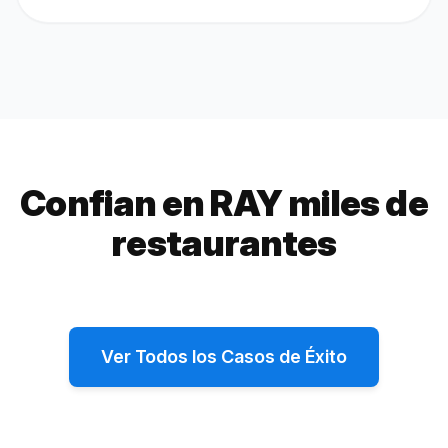
Confian en RAY miles de
restaurantes
Chimba Miami
Temple
215%
+365%
Ver Todos los Casos de Éxito
aumento en direcciones de Google Maps
aumento en rese
Cómo Chimba Miami aumentó las direcciones
Cómo Temple pa
de Google Maps en 215% y el tráfico peatonal
por mes a 140 c
en 46%
de RAY