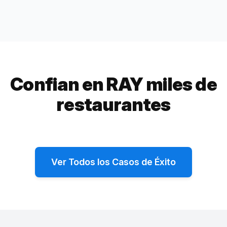
Confian en RAY miles de
restaurantes
Chimba Miami
Temple
215%
+365%
Ver Todos los Casos de Éxito
aumento en direcciones de Google Maps
aumento en rese
Cómo Chimba Miami aumentó las direcciones
Cómo Temple pa
de Google Maps en 215% y el tráfico peatonal
por mes a 140 c
en 46%
de RAY