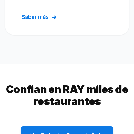
Saber más
Confian en RAY miles de
restaurantes
Chimba Miami
Temple
215%
+365%