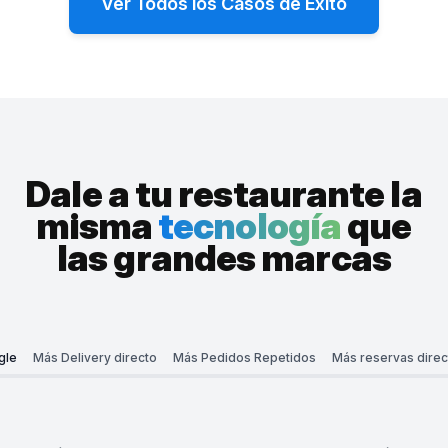
Ver Todos los Casos de Éxito
aumento en direcciones de Google Maps
aumento en rese
Cómo Chimba Miami aumentó las direcciones
Cómo Temple pa
de Google Maps en 215% y el tráfico peatonal
por mes a 140 c
en 46%
de RAY
Dale a tu restaurante la
misma
tecnología
que
las grandes marcas
gle
Más Delivery directo
Más Pedidos Repetidos
Más reservas direc