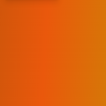
+$82K
Monthly Revenue