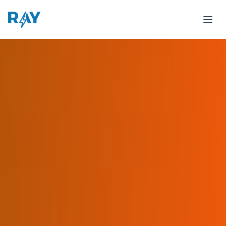
Cortadito Cafe Case Study - Cuban Coffee Shop Succes
See how Cortadito Cafe increased their Cuban coffee shop