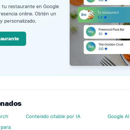
 tu restaurante en Google
resencia online. Obtén un
 y personalizado.
taurante
onados
arch
Contenido citable por IA
Google AI
 para