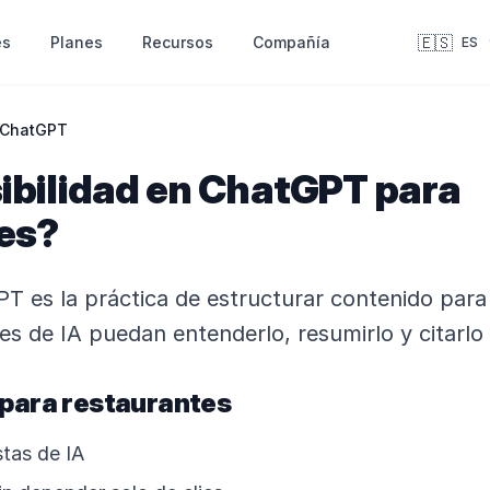
🇪🇸
es
Recursos
Compañía
Planes
ES
n ChatGPT
sibilidad en ChatGPT para
es?
GPT es la práctica de estructurar contenido par
es de IA puedan entenderlo, resumirlo y citarlo
 para restaurantes
tas de IA