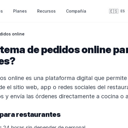
🇪🇸
es
Recursos
Compañía
Planes
ES
didos online
stema de pedidos online pa
es?
s online es una plataforma digital que permite 
 el sitio web, app o redes sociales del restaura
 y envía las órdenes directamente a cocina o a
 para restaurantes
s 24 horas sin depender de personal