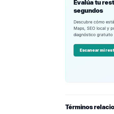
Evalúa tu res
segundos
Descubre cómo está
Maps, SEO local y p
diagnóstico gratuito
Escanear mi res
Términos relaci