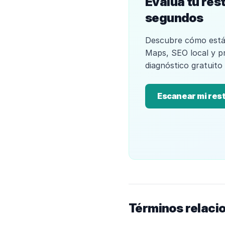
Evalúa tu res
segundos
Descubre cómo está
Maps, SEO local y p
diagnóstico gratuito
Escanear mi res
Términos relaci