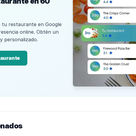
taurante en 60
 tu restaurante en Google
resencia online. Obtén un
 y personalizado.
taurante
onados