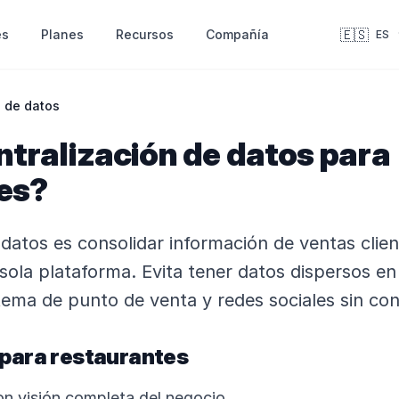
🇪🇸
es
Recursos
Compañía
Planes
ES
n de datos
ntralización de datos para
es?
 datos es consolidar información de ventas clien
ola plataforma. Evita tener datos dispersos en
tema de punto de venta y redes sociales sin con
 para restaurantes
n visión completa del negocio